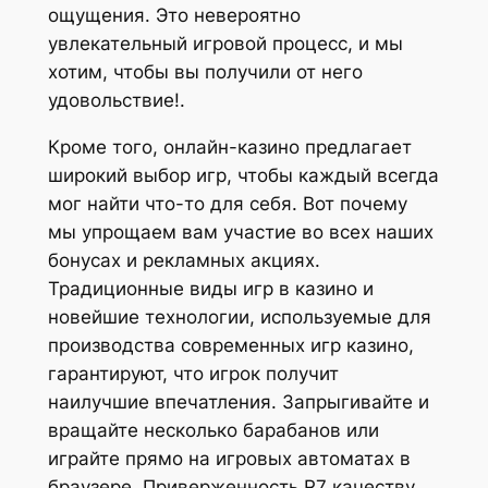
ощущения. Это невероятно
увлекательный игровой процесс, и мы
хотим, чтобы вы получили от него
удовольствие!.
Кроме того, онлайн-казино предлагает
широкий выбор игр, чтобы каждый всегда
мог найти что-то для себя. Вот почему
мы упрощаем вам участие во всех наших
бонусах и рекламных акциях.
Традиционные виды игр в казино и
новейшие технологии, используемые для
производства современных игр казино,
гарантируют, что игрок получит
наилучшие впечатления. Запрыгивайте и
вращайте несколько барабанов или
играйте прямо на игровых автоматах в
браузере. Приверженность R7 качеству,