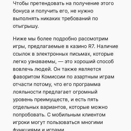
Чтобы претендовать на получение этого
бонуса и получить его, не нужно
выполнять никаких требований по
отыгрышу.
Ниже мы более подробно рассмотрим
игры, предлагаемые в казино R7. Наличие
ссылок в электронных письмах, которые
легко узнаваемы, — это хороший способ
вовлечь людей. Он также является
фаворитом Комиссии по азартным играм
отчасти потому, что его программа
лояльности предлагает огромный
уровень преимуществ, и есть пять
отдельных вариантов, которые можно
попробовать. С мобильным клиентом
игроки могут пользоваться многими
функциями и играми.