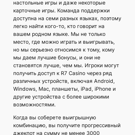
настольные игры и даже некоторые
карточные игры. Команда поддержки
доступна на семи разных языках, поэтому
легко найти кого-то, кто говорит на
вашем родном языке. Мы не только
место, где можно играть и выигрывать,
но мы серьезно относимся к тому, кому
мы даем лучшие бонусы, и они не
становятся лучше, чем мы. Игроки могут
получить доступ к R7 Casino через ряд
различных устройств, включая Android,
Windows, Mac, планшеты, iPad, iPhone и
другие устройства с более широкими
возможностями.
Когда вы соберете выигрышную
комбинацию, вы получите прогрессивный
джекпот на сумму не менее 3000