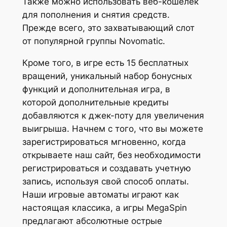
Также можно использовать веб-кошелек
для пополнения и снятия средств.
Прежде всего, это захватывающий слот
от популярной группы Novomatic.
Кроме того, в игре есть 15 бесплатных
вращений, уникальный набор бонусных
функций и дополнительная игра, в
которой дополнительные кредиты
добавляются к джек-поту для увеличения
выигрыша. Начнем с того, что вы можете
зарегистрироваться мгновенно, когда
открываете наш сайт, без необходимости
регистрироваться и создавать учетную
запись, используя свой способ оплаты.
Наши игровые автоматы играют как
настоящая классика, а игры MegaSpin
предлагают абсолютные острые