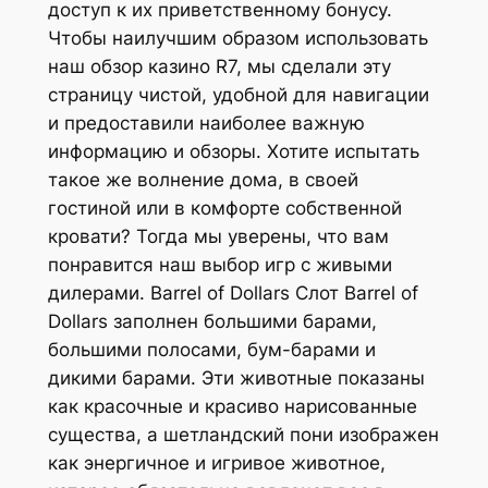
доступ к их приветственному бонусу.
Чтобы наилучшим образом использовать
наш обзор казино R7, мы сделали эту
страницу чистой, удобной для навигации
и предоставили наиболее важную
информацию и обзоры. Хотите испытать
такое же волнение дома, в своей
гостиной или в комфорте собственной
кровати? Тогда мы уверены, что вам
понравится наш выбор игр с живыми
дилерами. Barrel of Dollars Слот Barrel of
Dollars заполнен большими барами,
большими полосами, бум-барами и
дикими барами. Эти животные показаны
как красочные и красиво нарисованные
существа, а шетландский пони изображен
как энергичное и игривое животное,