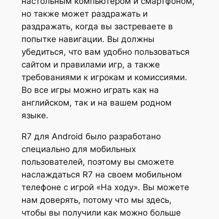
настольным компьютером и смартфоном,
но также может раздражать и
раздражать, когда вы застреваете в
попытке навигации. Вы должны
убедиться, что вам удобно пользоваться
сайтом и правилами игр, а также
требованиями к игрокам и комиссиями.
Во все игры можно играть как на
английском, так и на вашем родном
языке.
R7 для Android было разработано
специально для мобильных
пользователей, поэтому вы сможете
наслаждаться R7 на своем мобильном
телефоне с игрой «На ходу». Вы можете
нам доверять, потому что мы здесь,
чтобы вы получили как можно больше