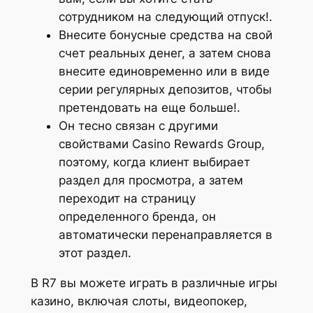
сотрудником на следующий отпуск!.
Внесите бонусные средства на свой
счет реальных денег, а затем снова
внесите единовременно или в виде
серии регулярных депозитов, чтобы
претендовать на еще больше!.
Он тесно связан с другими
свойствами Casino Rewards Group,
поэтому, когда клиент выбирает
раздел для просмотра, а затем
переходит на страницу
определенного бренда, он
автоматически перенаправляется в
этот раздел.
В R7 вы можете играть в различные игры
казино, включая слоты, видеопокер,