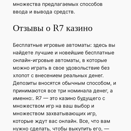
множества предлагаемых способов
ввода и вывода средств.
Отзывы о R7 казино
Бесплатные игровые автоматы: здесь вы
найдете лучшие и новейшие бесплатные
онлайн-игровые автоматы, в которые
можно играть в свое удовольствие без
хлопот с внесением реальных денег.
Депозиты вносятся обычным способом, и
принимаются все три номинала денег, а
именно:. R7 — это казино будущего с
множеством игр на ваш выбор и
множеством захватывающих игр,
которые ждут вас онлайн. Все, что вам
нужно сделать, чтобы выкупить его, —