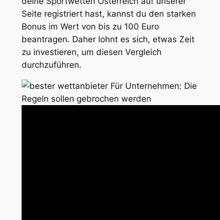
deine Sportwetten Österreich auf unserer
Seite registriert hast, kannst du den starken
Bonus im Wert von bis zu 100 Euro
beantragen. Daher lohnt es sich, etwas Zeit
zu investieren, um diesen Vergleich
durchzuführen.