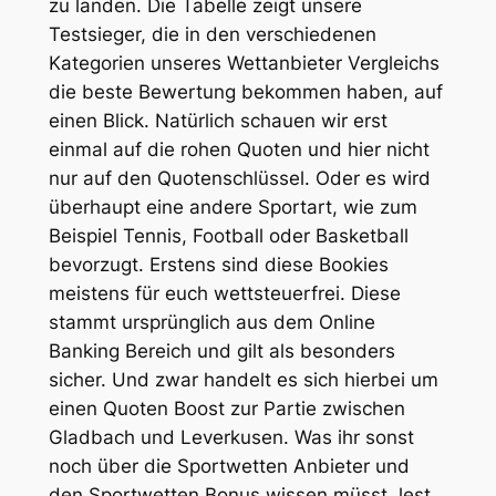
zu landen. Die Tabelle zeigt unsere
Testsieger, die in den verschiedenen
Kategorien unseres Wettanbieter Vergleichs
die beste Bewertung bekommen haben, auf
einen Blick. Natürlich schauen wir erst
einmal auf die rohen Quoten und hier nicht
nur auf den Quotenschlüssel. Oder es wird
überhaupt eine andere Sportart, wie zum
Beispiel Tennis, Football oder Basketball
bevorzugt. Erstens sind diese Bookies
meistens für euch wettsteuerfrei. Diese
stammt ursprünglich aus dem Online
Banking Bereich und gilt als besonders
sicher. Und zwar handelt es sich hierbei um
einen Quoten Boost zur Partie zwischen
Gladbach und Leverkusen. Was ihr sonst
noch über die Sportwetten Anbieter und
den Sportwetten Bonus wissen müsst, lest