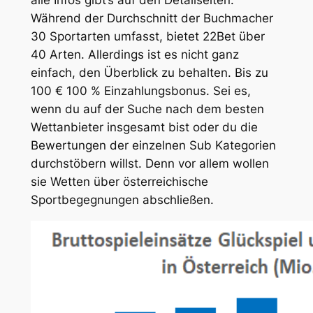
alle Infos gibt’s auf den Detailseiten.
Während der Durchschnitt der Buchmacher
30 Sportarten umfasst, bietet 22Bet über
40 Arten. Allerdings ist es nicht ganz
einfach, den Überblick zu behalten. Bis zu
100 € 100 % Einzahlungsbonus. Sei es,
wenn du auf der Suche nach dem besten
Wettanbieter insgesamt bist oder du die
Bewertungen der einzelnen Sub Kategorien
durchstöbern willst. Denn vor allem wollen
sie Wetten über österreichische
Sportbegegnungen abschließen.