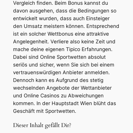
Vergleich finden. Beim Bonus kannst du
davon ausgehen, dass die Bedingungen so
entwickelt wurden, dass auch Einsteiger
den Umsatz meistern können. Entsprechend
ist ein solcher Wettbonus eine attraktive
Angelegenheit. Verliere also keine Zeit und
mache deine eigenen Tipico Erfahrungen.
Dabei sind Online Sportwetten absolut
seriös und sicher, wenn Sie sich bei einem
vertrauenswürdigen Anbieter anmelden.
Dennoch kann es Aufgrund des stetig
wechselnden Angebote der Wettanbieter
und Online Casinos zu Abweichungen
kommen. In der Hauptstadt Wien blüht das
Geschäft mit Sportwetten.
Dieser Inhalt gefällt Dir?