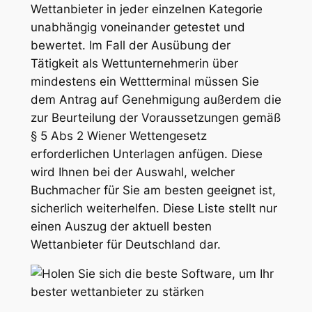
Wettanbieter in jeder einzelnen Kategorie
unabhängig voneinander getestet und
bewertet. Im Fall der Ausübung der
Tätigkeit als Wettunternehmerin über
mindestens ein Wettterminal müssen Sie
dem Antrag auf Genehmigung außerdem die
zur Beurteilung der Voraussetzungen gemäß
§ 5 Abs 2 Wiener Wettengesetz
erforderlichen Unterlagen anfügen. Diese
wird Ihnen bei der Auswahl, welcher
Buchmacher für Sie am besten geeignet ist,
sicherlich weiterhelfen. Diese Liste stellt nur
einen Auszug der aktuell besten
Wettanbieter für Deutschland dar.