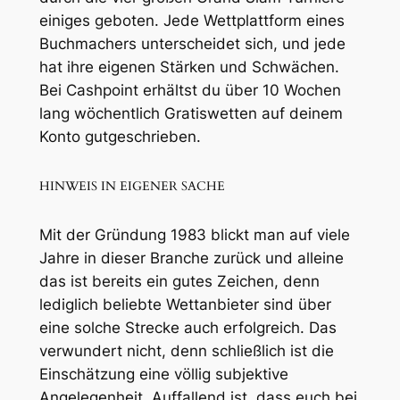
einiges geboten. Jede Wettplattform eines
Buchmachers unterscheidet sich, und jede
hat ihre eigenen Stärken und Schwächen.
Bei Cashpoint erhältst du über 10 Wochen
lang wöchentlich Gratiswetten auf deinem
Konto gutgeschrieben.
HINWEIS IN EIGENER SACHE
Mit der Gründung 1983 blickt man auf viele
Jahre in dieser Branche zurück und alleine
das ist bereits ein gutes Zeichen, denn
lediglich beliebte Wettanbieter sind über
eine solche Strecke auch erfolgreich. Das
verwundert nicht, denn schließlich ist die
Einschätzung eine völlig subjektive
Angelegenheit. Auffallend ist, dass euch bei