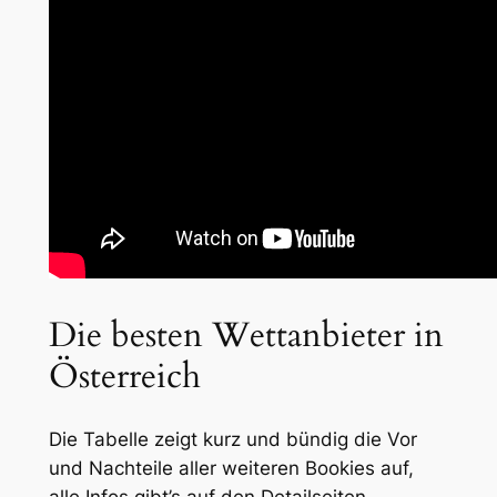
Die besten Wettanbieter in
Österreich
Die Tabelle zeigt kurz und bündig die Vor
und Nachteile aller weiteren Bookies auf,