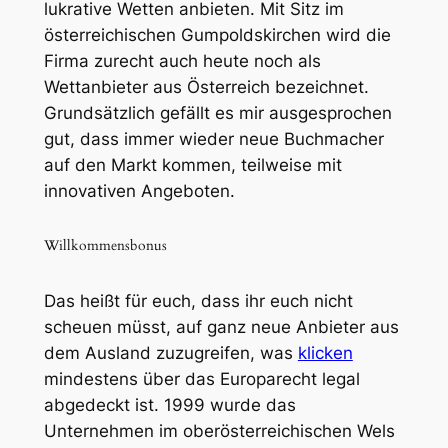
lukrative Wetten anbieten. Mit Sitz im
österreichischen Gumpoldskirchen wird die
Firma zurecht auch heute noch als
Wettanbieter aus Österreich bezeichnet.
Grundsätzlich gefällt es mir ausgesprochen
gut, dass immer wieder neue Buchmacher
auf den Markt kommen, teilweise mit
innovativen Angeboten.
Willkommensbonus
Das heißt für euch, dass ihr euch nicht
scheuen müsst, auf ganz neue Anbieter aus
dem Ausland zuzugreifen, was
klicken
mindestens über das Europarecht legal
abgedeckt ist. 1999 wurde das
Unternehmen im oberösterreichischen Wels