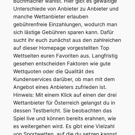
Buchmacher wählst. Hier gibt es gewaltige
Unterschiede von Anbieter zu Anbieter und
manche Wettanbieter erlauben
gebührenfreie Einzahlungen, wodurch man
sich lästige Gebühren sparen kann. Dafür
sucht ihr euch zunächst aus den zahlreichen
auf dieser Homepage vorgestellten Top
Wettseiten euren Favoriten aus. Langfristig
gesehen entscheiden Faktoren wie gute
Wettquoten oder die Qualität des
Kundenservices darüber, ob man mit dem
Angebot eines Anbieters zufrieden ist.
Hinweis: Mit einem Klick auf einen der drei
Wettanbieter für Österreich gelangst du in
dessen Testbericht. Sie beobachten das
Spiel live und können bereits erahnen, wie
es weitergehen wird. Es gibt eine Vielzahl
von Sportwetten, auf die du setzen kannst,