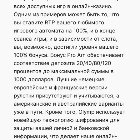
всех доступных игр в онлайн-казино.
Одним из примеров может быть то, что
вы ставите RTP вашего любимого
игрового автомата на 100%, и в конце
сеанса игры, и в зависимости от слота,
вы, возможно, достигли уровня вашего
100% бонуса. Бонус Pro Am обеспечивает
соответствие депозита 20/40/80/120
процентов до максимальной суммы в
1000 долларов. Лучшие немецкие,
европейские и французские версии
рулетки присутствуют и учитываются, а
американские и австралийские варианты
уже в пути. Кроме того, Olymp использует
новейшую технологию шифрования для
защиты вашей личной и банковской
информации, что делает наше онлайн-