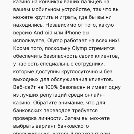
казино на кончиках ваших пальцев на
вашем мобильном устройстве, так что вы
можете крутить и играть, где бы вы ни
находились. Независимо от того, какую
версию Android или iPhone вы
используете, Olymp работает на всех них!.
Кроме того, поскольку Olymp стремится
обеспечить безопасность своих клиентов,
у нас есть специальные сотрудники,
которые доступны круглосуточно и без
выходных для обслуживания клиентов.
Веб-сайт на 100% безопасен и имеет одну
из лучших репутаций среди онлайн-
казино. Обратите внимание, что для
банковских переводов требуется
проверка личности. Затем вы можете
выбрать вариант банковского
обслуживания, который подходит вам