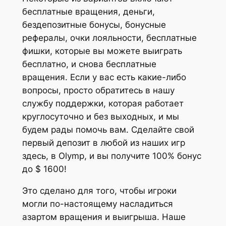
бесплатные вращения, деньги,
бездепозитные бонусы, бонусные
рефералы, очки лояльности, бесплатные
фишки, которые вы можете выиграть
бесплатно, и снова бесплатные
вращения. Если у вас есть какие-либо
вопросы, просто обратитесь в нашу
службу поддержки, которая работает
круглосуточно и без выходных, и мы
будем рады помочь вам. Сделайте свой
первый депозит в любой из наших игр
здесь, в Olymp, и вы получите 100% бонус
до $ 1600!
Это сделано для того, чтобы игроки
могли по-настоящему насладиться
азартом вращения и выигрыша. Наше