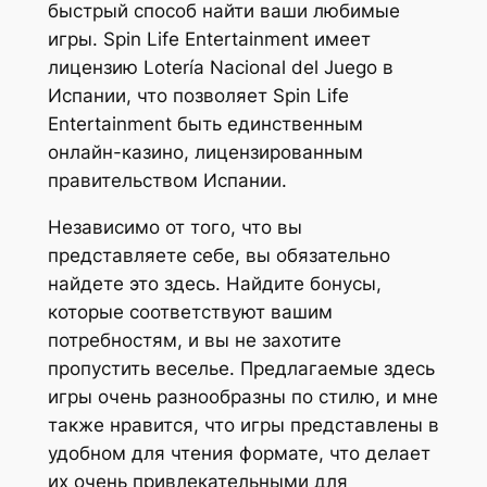
быстрый способ найти ваши любимые
игры. Spin Life Entertainment имеет
лицензию Lotería Nacional del Juego в
Испании, что позволяет Spin Life
Entertainment быть единственным
онлайн-казино, лицензированным
правительством Испании.
Независимо от того, что вы
представляете себе, вы обязательно
найдете это здесь. Найдите бонусы,
которые соответствуют вашим
потребностям, и вы не захотите
пропустить веселье. Предлагаемые здесь
игры очень разнообразны по стилю, и мне
также нравится, что игры представлены в
удобном для чтения формате, что делает
их очень привлекательными для