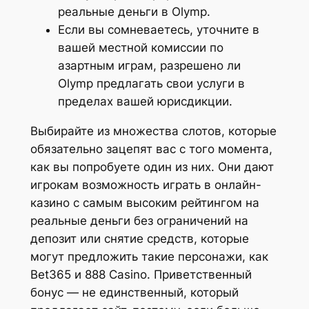
реальные деньги в Olymp.
Если вы сомневаетесь, уточните в
вашей местной комиссии по
азартным играм, разрешено ли
Olymp предлагать свои услуги в
пределах вашей юрисдикции.
Выбирайте из множества слотов, которые
обязательно зацепят вас с того момента,
как вы попробуете один из них. Они дают
игрокам возможность играть в онлайн-
казино с самым высоким рейтингом на
реальные деньги без ограничений на
депозит или снятие средств, которые
могут предложить такие персонажи, как
Bet365 и 888 Casino. Приветственный
бонус — не единственный, который