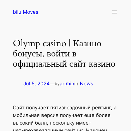
Skip
bilu Moves
to
content
Olymp casino | Казино
бонусы, войти в
официальный сайт казино
Jul 5, 2024
—
admin
in
News
by
Сайт получает пятизвездочный рейтинг, а
мобильная версия получает еще более
высокий балл, поскольку имеет
четырехзвездочный рейтинг. Наконец,