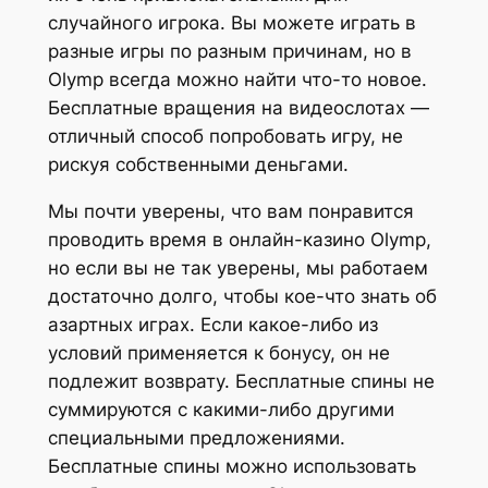
случайного игрока. Вы можете играть в
разные игры по разным причинам, но в
Olymp всегда можно найти что-то новое.
Бесплатные вращения на видеослотах —
отличный способ попробовать игру, не
рискуя собственными деньгами.
Мы почти уверены, что вам понравится
проводить время в онлайн-казино Olymp,
но если вы не так уверены, мы работаем
достаточно долго, чтобы кое-что знать об
азартных играх. Если какое-либо из
условий применяется к бонусу, он не
подлежит возврату. Бесплатные спины не
суммируются с какими-либо другими
специальными предложениями.
Бесплатные спины можно использовать