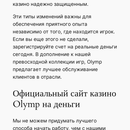
казино надежно защищенным.
Эти типы изменений важны для
обеспечения приятного опыта
независимо от того, где находится игрок.
Если вы еще этого не сделали,
зарегистрируйте счет на реальные деньги
сегодня. В дополнение к нашей
превосходной коллекции игр, Olymp
предлагает лучшее обслуживание
клиентов в отрасли.
Официальный сайт казино
Olymp на деньги
Мы не можем придумать лучшего
способа начать работу, чем с нашими