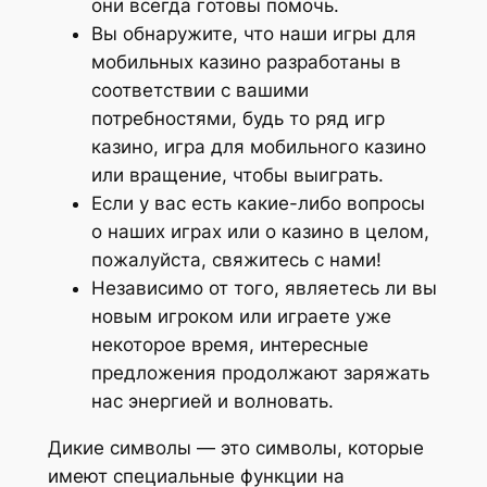
они всегда готовы помочь.
Вы обнаружите, что наши игры для
мобильных казино разработаны в
соответствии с вашими
потребностями, будь то ряд игр
казино, игра для мобильного казино
или вращение, чтобы выиграть.
Если у вас есть какие-либо вопросы
о наших играх или о казино в целом,
пожалуйста, свяжитесь с нами!
Независимо от того, являетесь ли вы
новым игроком или играете уже
некоторое время, интересные
предложения продолжают заряжать
нас энергией и волновать.
Дикие символы — это символы, которые
имеют специальные функции на