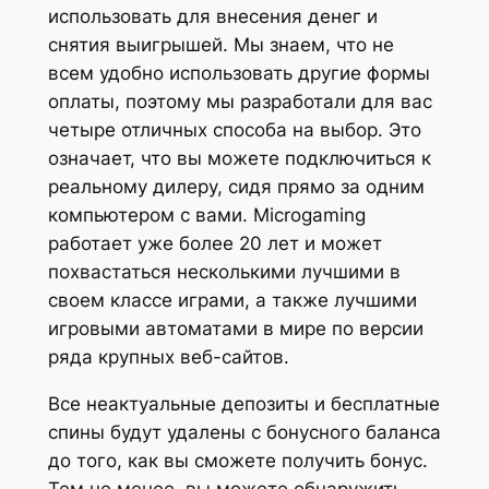
использовать для внесения денег и
снятия выигрышей. Мы знаем, что не
всем удобно использовать другие формы
оплаты, поэтому мы разработали для вас
четыре отличных способа на выбор. Это
означает, что вы можете подключиться к
реальному дилеру, сидя прямо за одним
компьютером с вами. Microgaming
работает уже более 20 лет и может
похвастаться несколькими лучшими в
своем классе играми, а также лучшими
игровыми автоматами в мире по версии
ряда крупных веб-сайтов.
Все неактуальные депозиты и бесплатные
спины будут удалены с бонусного баланса
до того, как вы сможете получить бонус.