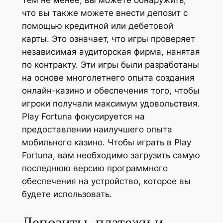
Тем не менее, вы можете обнаружить,
что вы также можете внести депозит с
помощью кредитной или дебетовой
карты. Это означает, что игры проверяет
независимая аудиторская фирма, нанятая
по контракту. Эти игры были разработаны
на основе многолетнего опыта создания
онлайн-казино и обеспечения того, чтобы
игроки получали максимум удовольствия.
Play Fortuna фокусируется на
предоставлении наилучшего опыта
мобильного казино. Чтобы играть в Play
Fortuna, вам необходимо загрузить самую
последнюю версию программного
обеспечения на устройство, которое вы
будете использовать.
Депозиты, платежи и