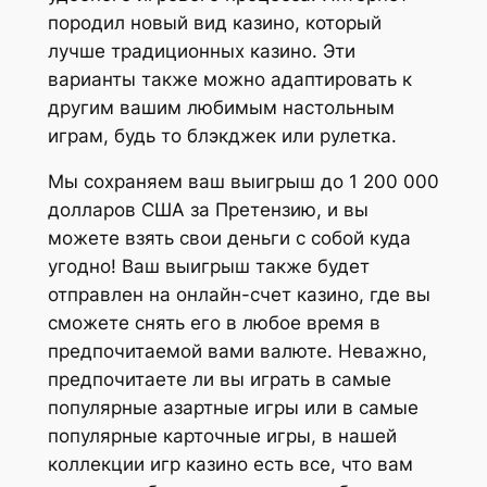
породил новый вид казино, который
лучше традиционных казино. Эти
варианты также можно адаптировать к
другим вашим любимым настольным
играм, будь то блэкджек или рулетка.
Мы сохраняем ваш выигрыш до 1 200 000
долларов США за Претензию, и вы
можете взять свои деньги с собой куда
угодно! Ваш выигрыш также будет
отправлен на онлайн-счет казино, где вы
сможете снять его в любое время в
предпочитаемой вами валюте. Неважно,
предпочитаете ли вы играть в самые
популярные азартные игры или в самые
популярные карточные игры, в нашей
коллекции игр казино есть все, что вам