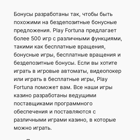
Бонусы разработаны так, чтобы быть
похожими на бездепозитные бонусные
предложения. Play Fortuna предлагает
более 500 игр с различными функциями,
такими как бесплатные вращения,
бонусные игры, бесплатные вращения и
бездепозитные бонусы. Если вы хотите
играть в игровые автоматы, видеопокер
или играть в бесплатные игры, Play
Fortuna поможет вам. Все наши игры
казино разработаны ведущими
поставщиками программного
обеспечения и поставляются с
различными играми казино, в которые
можно играть.