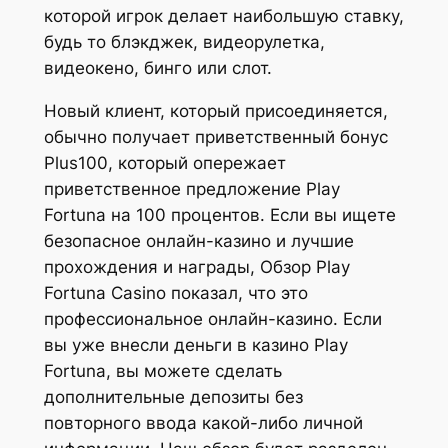
которой игрок делает наибольшую ставку,
будь то блэкджек, видеорулетка,
видеокено, бинго или слот.
Новый клиент, который присоединяется,
обычно получает приветственный бонус
Plus100, который опережает
приветственное предложение Play
Fortuna на 100 процентов. Если вы ищете
безопасное онлайн-казино и лучшие
прохождения и награды, Обзор Play
Fortuna Casino показал, что это
профессиональное онлайн-казино. Если
вы уже внесли деньги в казино Play
Fortuna, вы можете сделать
дополнительные депозиты без
повторного ввода какой-либо личной