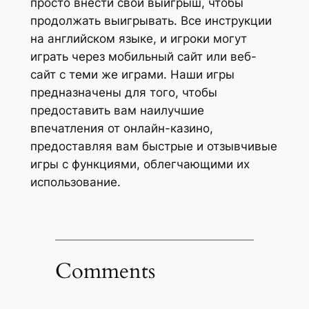
просто внести свой выигрыш, чтобы
продолжать выигрывать. Все инструкции
на английском языке, и игроки могут
играть через мобильный сайт или веб-
сайт с теми же играми. Наши игры
предназначены для того, чтобы
предоставить вам наилучшие
впечатления от онлайн-казино,
предоставляя вам быстрые и отзывчивые
игры с функциями, облегчающими их
использование.
Comments