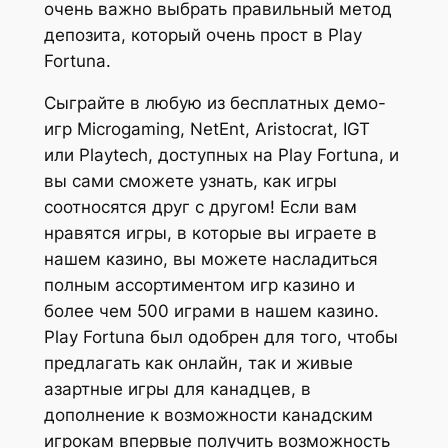
очень важно выбрать правильный метод
депозита, который очень прост в Play
Fortuna.
Сыграйте в любую из бесплатных демо-
игр Microgaming, NetEnt, Aristocrat, IGT
или Playtech, доступных на Play Fortuna, и
вы сами сможете узнать, как игры
соотносятся друг с другом! Если вам
нравятся игры, в которые вы играете в
нашем казино, вы можете насладиться
полным ассортиментом игр казино и
более чем 500 играми в нашем казино.
Play Fortuna был одобрен для того, чтобы
предлагать как онлайн, так и живые
азартные игры для канадцев, в
дополнение к возможности канадским
игрокам впервые получить возможность