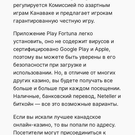
регулируется Комиссией по азартным
играм Канаваке и предлагает игрокам
гарантированную честную игру.
Приложение Play Fortuna легко
установить, оно не содержит вирусов и
сертифицировано Google Play и Apple,
поэтому вы можете быть уверены в его
безопасности при загрузке и
использовании. Но, в отличие от многих
других казино, вы будете получать все
больше и больше при каждом посещении.
Наличные, банковский перевод, Neteller и
биткойн — все это возможные варианты.
Если вы искали лучшее канадское
онлайн-казино, то вы попали по адресу.
Посетители могут присоединиться к