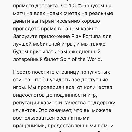
прямого депозита. Со 100% бонусом на
матч на всех новых счетах на реальные
деньги вы гарантированно хорошо
проведете время в нашем казино.
Загрузите приложение Play Fortuna для
лучшей мобильной игры, и мы также
будем присылать вам ежедневный
лотерейный билет Spin of the World.
Просто посетите страницу популярных
спинов, чтобы увидеть все доступные
игры. Мы проверили все, от количества
видеослотов до подлинности игр,
репутации казино и качества поддержки
клиентов. Это означает, что вы можете
воспользоваться бесплатными
вращениями, предоставленными вам, и