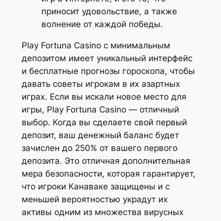
приносит удовольствие, а также
волнение от каждой победы.
Play Fortuna Casino с минимальным
депозитом имеет уникальный интерфейс
и бесплатные прогнозы гороскопа, чтобы
давать советы игрокам в их азартных
играх. Если вы искали новое место для
игры, Play Fortuna Casino — отличный
выбор. Когда вы сделаете свой первый
депозит, ваш денежный баланс будет
зачислен до 250% от вашего первого
депозита. Это отличная дополнительная
мера безопасности, которая гарантирует,
что игроки Канаваке защищены и с
меньшей вероятностью украдут их
активы одним из множества вирусных