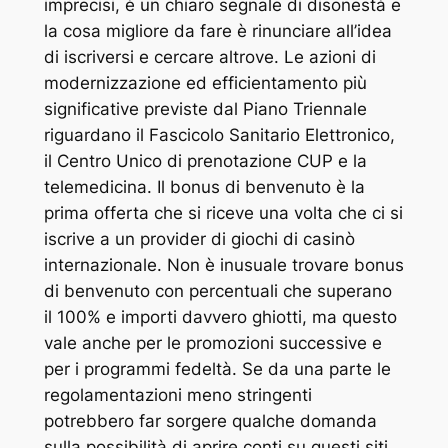
imprecisi, è un chiaro segnale di disonestà e
la cosa migliore da fare è rinunciare all’idea
di iscriversi e cercare altrove. Le azioni di
modernizzazione ed efficientamento più
significative previste dal Piano Triennale
riguardano il Fascicolo Sanitario Elettronico,
il Centro Unico di prenotazione CUP e la
telemedicina. Il bonus di benvenuto è la
prima offerta che si riceve una volta che ci si
iscrive a un provider di giochi di casinò
internazionale. Non è inusuale trovare bonus
di benvenuto con percentuali che superano
il 100% e importi davvero ghiotti, ma questo
vale anche per le promozioni successive e
per i programmi fedeltà. Se da una parte le
regolamentazioni meno stringenti
potrebbero far sorgere qualche domanda
sulla possibilità di aprire conti su questi siti,