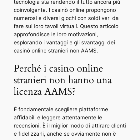
tecnologia sta rendendo il tutto ancora più
coinvolgente. I casinò online propongono
numerosi e diversi giochi con soldi veri da
fare sui loro tavoli virtuali. Questo articolo
approfondisce le loro motivazioni,
esplorando i vantaggi e gli svantaggi dei
casinò online stranieri non AAMS.
Perché i casino online
stranieri non hanno una
licenza AAMS?
È fondamentale scegliere piattaforme
affidabili e leggere attentamente le
recensioni​​. È il miglior modo di attirare clienti
e fidelizzarli, anche se ovviamente non è