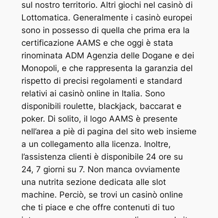
sul nostro territorio. Altri giochi nel casinò di
Lottomatica. Generalmente i casinò europei
sono in possesso di quella che prima era la
certificazione AAMS e che oggi è stata
rinominata ADM Agenzia delle Dogane e dei
Monopoli, e che rappresenta la garanzia del
rispetto di precisi regolamenti e standard
relativi ai casinò online in Italia. Sono
disponibili roulette, blackjack, baccarat e
poker. Di solito, il logo AAMS è presente
nell’area a piè di pagina del sito web insieme
a un collegamento alla licenza. Inoltre,
l’assistenza clienti è disponibile 24 ore su
24, 7 giorni su 7. Non manca ovviamente
una nutrita sezione dedicata alle slot
machine. Perciò, se trovi un casinò online
che ti piace e che offre contenuti di tuo