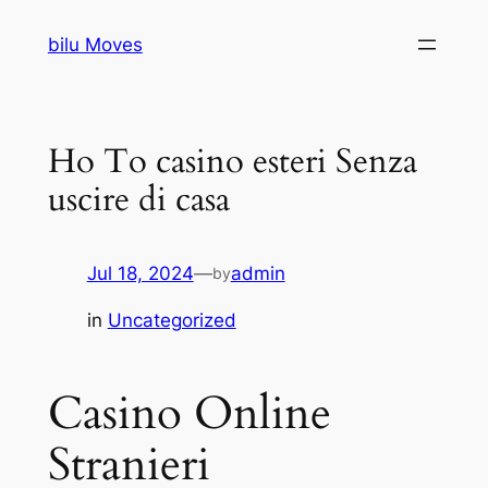
Skip
bilu Moves
to
content
Ho To casino esteri Senza
uscire di casa
Jul 18, 2024
—
admin
by
in
Uncategorized
Casino Online
Stranieri