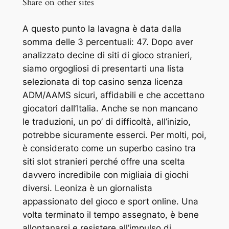
Share on other sites
A questo punto la lavagna è data dalla
somma delle 3 percentuali: 47. Dopo aver
analizzato decine di siti di gioco stranieri,
siamo orgogliosi di presentarti una lista
selezionata di top casino senza licenza
ADM/AAMS sicuri, affidabili e che accettano
giocatori dall’Italia. Anche se non mancano
le traduzioni, un po’ di difficoltà, all’inizio,
potrebbe sicuramente esserci. Per molti, poi,
è considerato come un superbo casino tra
siti slot stranieri perché offre una scelta
davvero incredibile con migliaia di giochi
diversi. Leoniza è un giornalista
appassionato del gioco e sport online. Una
volta terminato il tempo assegnato, è bene
allontanarsi e resistere all’impulso di