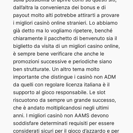
dall’altra la convenienza dei bonus e di
payout molto alti potrebbe attirarti a provare
i migliori casinò online stranieri. Lo abbiamo
già detto ma lo vogliamo ripetere, benché
chiaramente il pacchetto di benvenuto sia il
biglietto da visita di un migliori casino online,
è sempre bene verificare che anche le
promozioni successive e periodiche siano
ben strutturate. Un altro tema molto
importante che distingue i casinò non ADM
da quelli con regolare licenza italiana è il
supporto al gioco responsabile. Le slot
riscuotono da sempre un grande successo,
che è andato moltiplicandosi negli ultimi
anni. I migliori casinò non AAMS devono
soddisfare determinati requisiti per essere
considerati sicuri per il gioco d’azzardo e per