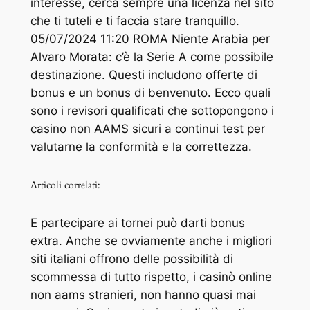
interesse, cerca sempre una licenza nel sito
che ti tuteli e ti faccia stare tranquillo.
05/07/2024 11:20 ROMA Niente Arabia per
Alvaro Morata: c’è la Serie A come possibile
destinazione. Questi includono offerte di
bonus e un bonus di benvenuto. Ecco quali
sono i revisori qualificati che sottopongono i
casino non AAMS sicuri a continui test per
valutarne la conformità e la correttezza.
Articoli correlati:
E partecipare ai tornei può darti bonus
extra. Anche se ovviamente anche i migliori
siti italiani offrono delle possibilità di
scommessa di tutto rispetto, i casinò online
non aams stranieri, non hanno quasi mai