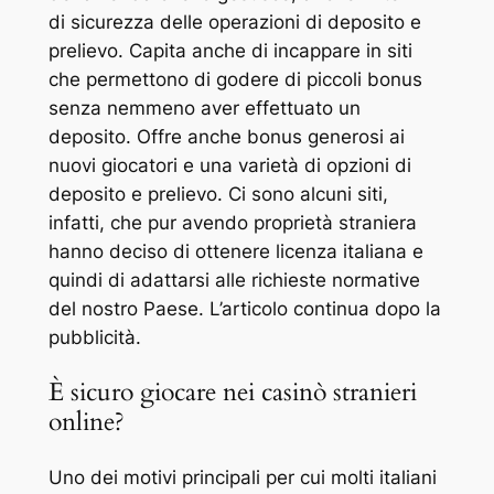
di sicurezza delle operazioni di deposito e
prelievo. Capita anche di incappare in siti
che permettono di godere di piccoli bonus
senza nemmeno aver effettuato un
deposito. Offre anche bonus generosi ai
nuovi giocatori e una varietà di opzioni di
deposito e prelievo. Ci sono alcuni siti,
infatti, che pur avendo proprietà straniera
hanno deciso di ottenere licenza italiana e
quindi di adattarsi alle richieste normative
del nostro Paese. L’articolo continua dopo la
pubblicità.
È sicuro giocare nei casinò stranieri
online?
Uno dei motivi principali per cui molti italiani