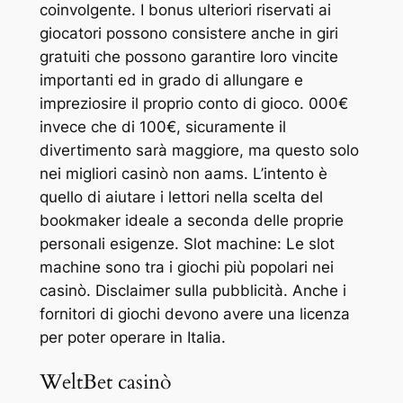
coinvolgente. I bonus ulteriori riservati ai
giocatori possono consistere anche in giri
gratuiti che possono garantire loro vincite
importanti ed in grado di allungare e
impreziosire il proprio conto di gioco. 000€
invece che di 100€, sicuramente il
divertimento sarà maggiore, ma questo solo
nei migliori casinò non aams. L’intento è
quello di aiutare i lettori nella scelta del
bookmaker ideale a seconda delle proprie
personali esigenze. Slot machine: Le slot
machine sono tra i giochi più popolari nei
casinò. Disclaimer sulla pubblicità. Anche i
fornitori di giochi devono avere una licenza
per poter operare in Italia.
WeltBet casinò