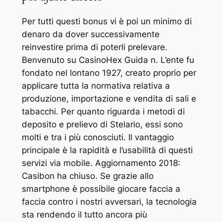
Per tutti questi bonus vi è poi un minimo di
denaro da dover successivamente
reinvestire prima di poterli prelevare.
Benvenuto su CasinoHex Guida n. L’ente fu
fondato nel lontano 1927, creato proprio per
applicare tutta la normativa relativa a
produzione, importazione e vendita di sali e
tabacchi. Per quanto riguarda i metodi di
deposito e prelievo di Stelario, essi sono
molti e tra i più conosciuti. Il vantaggio
principale è la rapidità e l’usabilità di questi
servizi via mobile. Aggiornamento 2018:
Casibon ha chiuso. Se grazie allo
smartphone è possibile giocare faccia a
faccia contro i nostri avversari, la tecnologia
sta rendendo il tutto ancora più