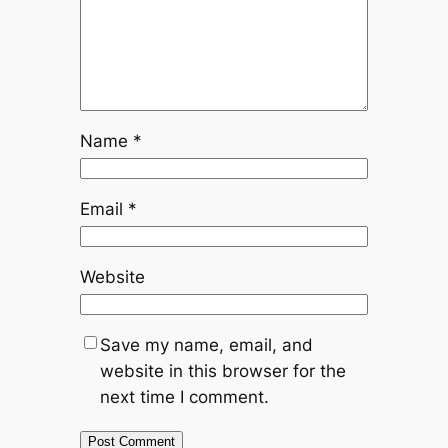
Name
*
Email
*
Website
Save my name, email, and
website in this browser for the
next time I comment.