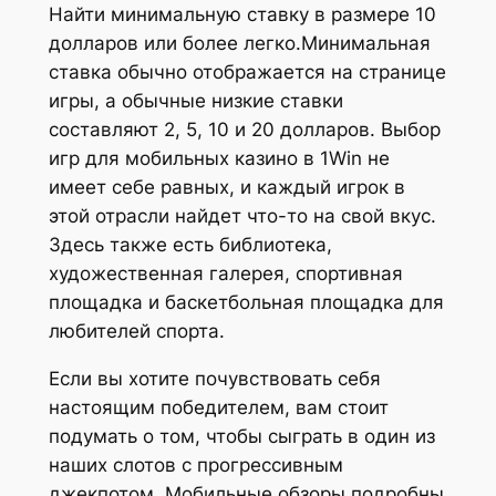
Найти минимальную ставку в размере 10
долларов или более легко.Минимальная
ставка обычно отображается на странице
игры, а обычные низкие ставки
составляют 2, 5, 10 и 20 долларов. Выбор
игр для мобильных казино в 1Win не
имеет себе равных, и каждый игрок в
этой отрасли найдет что-то на свой вкус.
Здесь также есть библиотека,
художественная галерея, спортивная
площадка и баскетбольная площадка для
любителей спорта.
Если вы хотите почувствовать себя
настоящим победителем, вам стоит
подумать о том, чтобы сыграть в один из
наших слотов с прогрессивным
джекпотом. Мобильные обзоры подробны