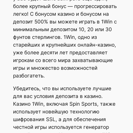
более крупный бонус — прогрессировать
легко! С бонусом казино и бонусом на
депозит 500% вы можете играть в 1Win с
минимальным депозитом 10, 20 или 30
фунтов стерлингов. 1Win, одно из
старейших и крупнейших онлайн-казино,
уже более десяти лет предоставляет
игрокам со всего мира захватывающие
игры и множество возможностей
разбогатеть.
Убедитесь, что вы используете лучшие
для вас условия депозита в казино.
Казино 1Win, включая Spin Sports, также
использует новейшую технологию
шифрования SSL, а для обеспечения
честной игры используется генератор