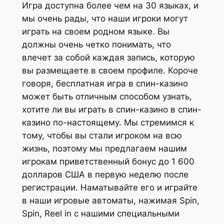
Игра доступна более чем на 30 языках, и
мы очень рады, что наши игроки могут
играть на своем родном языке. Вы
должны очень четко понимать, что
влечет за собой каждая запись, которую
вы размещаете в своем профиле. Короче
говоря, бесплатная игра в спин-казино
может быть отличным способом узнать,
хотите ли вы играть в спин-казино в спин-
казино по-настоящему. Мы стремимся к
тому, чтобы вы стали игроком на всю
жизнь, поэтому мы предлагаем нашим
игрокам приветственный бонус до 1 600
долларов США в первую неделю после
регистрации. Наматывайте его и играйте
в наши игровые автоматы, нажимая Spin,
Spin, Reel in с нашими специальными