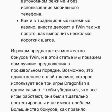
автономном режиме и без
использования мобильного
телефона.
Как и в традиционных наземных
казино, внести депозит в 1Win так же
просто, как выполнить несколько
коротких шагов.
Игрокам предлагается множество
бонусов 1Win, и в этой статье мы покажем
вам лучшие предложения в
произвольном порядке. Возможно, это
единственное онлайн-казино, которое
использует все три игры Dragonfish в
одном казино. Чтобы убедиться, что все
игры работают, они были тщательно
протестированы и не имеют проблем.
Большинство бонусов, как правило,