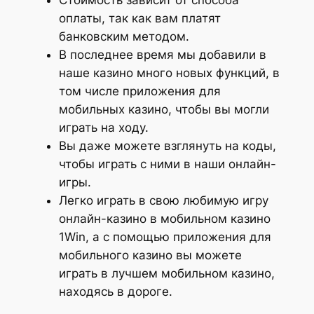
оплаты, так как вам платят
банковским методом.
В последнее время мы добавили в
наше казино много новых функций, в
том числе приложения для
мобильных казино, чтобы вы могли
играть на ходу.
Вы даже можете взглянуть на коды,
чтобы играть с ними в наши онлайн-
игры.
Легко играть в свою любимую игру
онлайн-казино в мобильном казино
1Win, а с помощью приложения для
мобильного казино вы можете
играть в лучшем мобильном казино,
находясь в дороге.