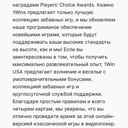
наградами Players’ Choice Awards. Казино
1Wins предлагает только лучшую
коллекцию забавных игр, и мы обновляем
наше программное обеспечение
новейшими играми, которые будут
поддерживать ваши высокие стандарты
на высоте, как и мы! Если вы
заинтересованы в том, чтобы получить
максимально развлекательный опыт, 1Win
USA предлагает волнение и веселье с
умопомрачительными бонусами,
коллекцией забавных игр и
круглосуточной службой поддержки.
Благодаря простым правилам и всего
четырем картам, мы уверены, что вы
отлично проведете время за этой онлайн-
версией классической игры в видеопокер.