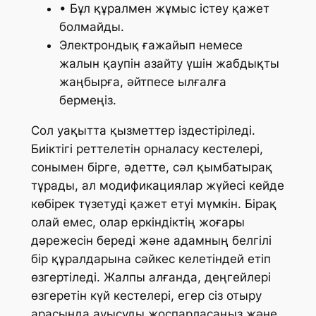
• Бұл құралмен жұмыс істеу қажет
болмайды.
Электрондық ғажайып немесе
жалын қаупін азайту үшін жабдықты
жаңбырға, әйтпесе ылғалға
бермеңіз.
Сол уақытта қызметтер іздестіріледі.
Биіктігі реттелетін орналасу кестелері,
сонымен бірге, әдетте, сәл қымбатырақ
тұрады, ал модификациялар жүйесі кейде
көбірек түзетуді қажет етуі мүмкін. Бірақ
олай емес, олар еркіндіктің жоғары
дәрежесін береді және адамның белгілі
бір құралдарына сәйкес келетіндей етіп
өзгертіледі. Жалпы алғанда, деңгейлері
өзгеретін күй кестелері, егер сіз отыру
арасында ауысуды жоспарласаңыз және