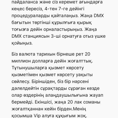
пайдаланса және сіз керемет ағындарға
кеңес бересіз, 4-тен 7-ге дейінгі
процедураларды қайталаңыз. Жаңа DMX
бағытын төртінші құрылғыға қырық
тоғызға дейін орналастырыңыз. Жаңа
DMX станциясын 3-ші орнатуға отыз үшке
қойыңыз.
Біз валюта тарихын бірнеше рет 20
миллион долларға дейін жоғалттық.
Тұтынушыларға қызмет көрсету
қызметімен қызмет көрсету уақыты
сөйлесу. Біріншіден, біз бір нәрсені
дәлелдейтін сұрақтарды сұраған кезде
олар өздерінің алаңдаушылығына жауап
бермейді. Екіншісі, жаңа 20 лак соманы
жоғалтқаннан кейін бірден.Менің
қосымша Vip алуға құқығым жоқ.