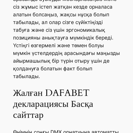
сіз жұмыс істеп жатқан кезде орналаса
алатын болсаңыз, жақсы нұсқа болып
табылады, ал олар сізге сүйіктіңізді
табуға және сіз үшін эргономикалық
позицияны анықтауға мүмкіндік береді.
Үстіңгі өзгермелі және төмен болуы
мүмкін үстелдердің арасындағы маңызды
айырмашылық бір түрін отыру үшін де
қолдануға болатын факт болып
табылады.
Жалған DAFABET
декларациясы Басқа
сайттар
Өнімнің соңғы DMX орнатуына автоматты