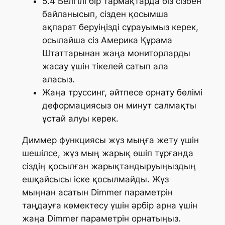
5.4 Белгілі бір тармақтарда біз сізбен
байланысып, сізден қосымша
ақпарат беруіңізді сұрауымыз керек,
осылайша сіз Америка Құрама
Штаттарынан жаңа мониторларды
жасау үшін тікелей сатып ала
аласыз.
Жаңа труссинг, әйтпесе орнату бөлімі
деформациясыз он минут салмақты
ұстай алуы керек.
Диммер функциясы жүз мыңға жету үшін
шешілсе, жүз мың жарық өшіп тұрғанда
сіздің қосылған жарықтандыруыңыздың
ешқайсысы іске қосылмайды. Жүз
мыңнан асатын Dimmer параметрін
таңдауға көмектесу үшін әрбір арна үшін
жаңа Dimmer параметрін орнатыңыз.