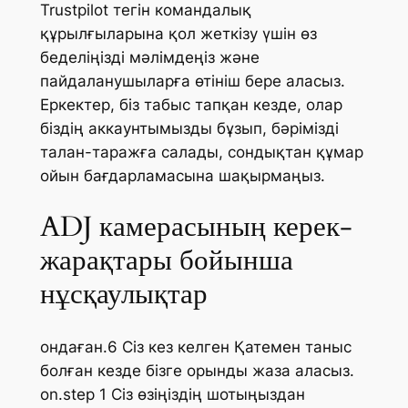
Trustpilot тегін командалық
құрылғыларына қол жеткізу үшін өз
беделіңізді мәлімдеңіз және
пайдаланушыларға өтініш бере аласыз.
Еркектер, біз табыс тапқан кезде, олар
біздің аккаунтымызды бұзып, бәрімізді
талан-таражға салады, сондықтан құмар
ойын бағдарламасына шақырмаңыз.
ADJ камерасының керек-
жарақтары бойынша
нұсқаулықтар
ондаған.6 Сіз кез келген Қатемен таныс
болған кезде бізге орынды жаза аласыз.
on.step 1 Сіз өзіңіздің шотыңыздан