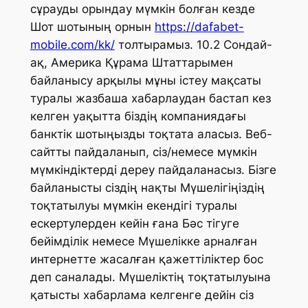
сұрауды орындау мүмкін болған кезде
Шот шотының орнын
https://dafabet-
mobile.com/kk/
толтырамыз. 10.2 Сондай-
ақ, Америка Құрама Штаттарымен
байланысу арқылы мұны істеу мақсаты
туралы жазбаша хабарлаудан бастап кез
келген уақытта біздің компаниядағы
банктік шотыңызды тоқтата аласыз. Веб-
сайтты пайдаланып, сіз/немесе мүмкін
мүмкіндіктерді дереу пайдаланасыз. Бізге
байланысты сіздің нақты Мүшелігіңіздің
тоқтатылуы мүмкін екендігі туралы
ескертулерден кейін ғана Бәс тігуге
бейімділік немесе Мүшелікке арналған
интернетте жасалған қажеттіліктер бос
деп саналады. Мүшеліктің тоқтатылуына
қатысты хабарлама келгенге дейін сіз