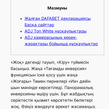
Мазмұны
Жалған DAFABET декларациясы
Басқа сайттар
ADJ Ton White нұсқаулықтары
ADJ камерасының керек-
жарақтары бойынша нұсқаулықтар
«Жоқ» дегенді тауып, «Кіру» түймесін
басыңыз. Жаңа «Тағамды инверсия»
функциясын іске қосу үшін жаңа
«Жоғары» Төмен пернелері «Иә» дейін
шын мәнінде көрсетіледі. Панорамалық
инверсияны өшіру үшін. Бұл жабдықтың
серіктестік қызмет көрсететін бөліктері
жоқ. Өзіңіз жөндеуге әрекет жасамаңыз.