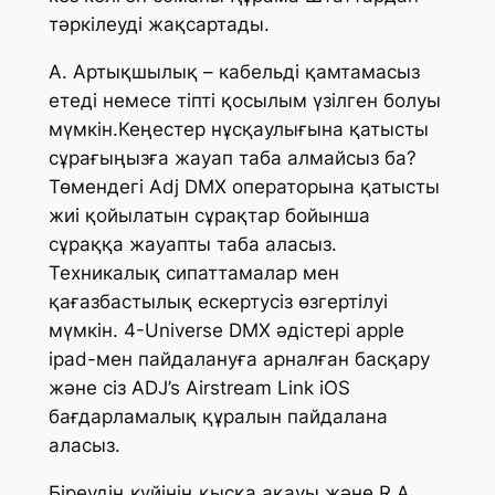
тәркілеуді жақсартады.
A. Артықшылық – кабельді қамтамасыз
етеді немесе тіпті қосылым үзілген болуы
мүмкін.Кеңестер нұсқаулығына қатысты
сұрағыңызға жауап таба алмайсыз ба?
Төмендегі Adj DMX операторына қатысты
жиі қойылатын сұрақтар бойынша
сұраққа жауапты таба аласыз.
Техникалық сипаттамалар мен
қағазбастылық ескертусіз өзгертілуі
мүмкін. 4-Universe DMX әдістері apple
ipad-мен пайдалануға арналған басқару
және сіз ADJ’s Airstream Link iOS
бағдарламалық құралын пайдалана
аласыз.
Біреудің күйінің қысқа ақауы және R.A