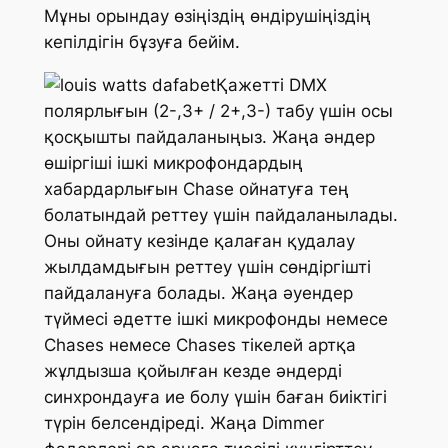
Мұны орындау өзіңіздің өндірушіңіздің
кепілдігін бұзуға бейім.
Қажетті DMX
полярлығын (2-,3+ / 2+,3-) табу үшін осы
қосқышты пайдаланыңыз.
Жаңа әндер
өшіргіші ішкі микрофондардың
хабардарлығын Chase ойнатуға тең
болатындай реттеу үшін пайдаланылады.
Оны ойнату кезінде қалаған қудалау
жылдамдығын реттеу үшін сөндіргішті
пайдалануға болады. Жаңа әуендер
түймесі әдетте ішкі микрофонды немесе
Chases немесе Chases тікелей артқа
жұлдызша қойылған кезде әндерді
синхрондауға ие болу үшін баған биіктігі
түрін белсендіреді. Жаңа Dimmer