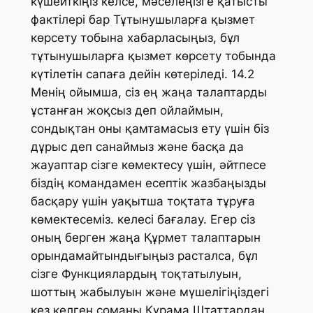
күшейткіңіз келсе, мәселеңізге қатысты
фактілері бар Тұтынушыларға қызмет
көрсету тобына хабарласыңыз, бұл
тұтынушыларға қызмет көрсету тобында
күтілетін сапаға дейін көтеріледі. 14.2
Менің ойымша, сіз ең жаңа талаптарды
ұстанған жоқсыз деп ойлаймын,
сондықтан оны қамтамасыз ету үшін біз
дұрыс деп санаймыз және басқа да
жауаптар сізге көмектесу үшін, әйтпесе
біздің командамен есептік жазбаңызды
басқару үшін уақытша тоқтата тұруға
көмектесеміз. келесі бағалау. Егер сіз
оның берген жаңа Құрмет талаптарын
орындамайтындығыңыз расталса, бұл
сізге Функциялардың тоқтатылуын,
шоттың жабылуын және мүшелігіңіздегі
кез келген соманы Құрама Штаттардан