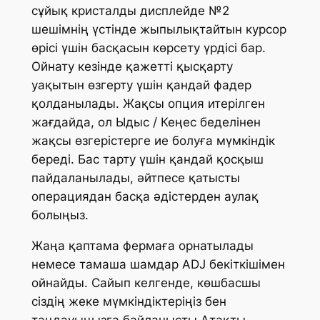
сұйық кристалды дисплейде №2
шешімнің үстінде жыпылықтайтын курсор
өрісі үшін басқасын көрсету үрдісі бар.
Ойнату кезінде қажетті қысқарту
уақытын өзгерту үшін қандай фадер
қолданылады. Жақсы опция итерілген
жағдайда, ол Ыдыс / Кеңес беделінен
жақсы өзгерістерге ие болуға мүмкіндік
береді. Бас тарту үшін қандай қосқыш
пайдаланылады, әйтпесе қатысты
операциядан басқа әдістерден аулақ
болыңыз.
Жаңа қаптама фермаға орнатылады
немесе тамаша шамдар ADJ бекіткішімен
ойнайды. Сайып келгенде, көшбасшы
сіздің жеке мүмкіндіктеріңіз бен
таңдауыңызға байланысты.Атақты