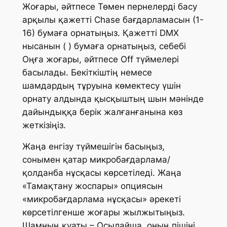
Жоғары, әйтпесе Төмен пернелерді басу
арқылы қажетті Chase бағдарламасын (1-
16) бумаға орнатыңыз. Қажетті DMX
нысанын ( ) бумаға орнатыңыз, себебі
Оңға жоғары, әйтпесе Off түймелері
басылады. Бекіткіштің немесе
шамдардың тұруына көмектесу үшін
орнату алдында қысқыштың шын мәнінде
дайындыққа берік жалғанғанына көз
жеткізіңіз.
Жаңа енгізу түймешігін басыңыз,
сонымен қатар микробағдарлама/
қолданба нұсқасы көрсетіледі. Жаңа
«Тамақтану жоспары» опциясын
«микробағдарлама нұсқасы» әрекеті
көрсетілгенше жоғары жылжытыңыз.
Шамның қуаты – Осылайша, оның пішіні