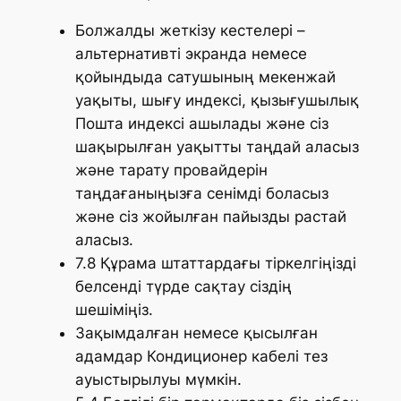
Болжалды жеткізу кестелері –
альтернативті экранда немесе
қойындыда сатушының мекенжай
уақыты, шығу индексі, қызығушылық
Пошта индексі ашылады және сіз
шақырылған уақытты таңдай аласыз
және тарату провайдерін
таңдағаныңызға сенімді боласыз
және сіз жойылған пайызды растай
аласыз.
7.8 Құрама штаттардағы тіркелгіңізді
белсенді түрде сақтау сіздің
шешіміңіз.
Зақымдалған немесе қысылған
адамдар Кондиционер кабелі тез
ауыстырылуы мүмкін.