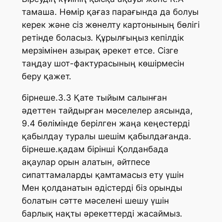
тамаша. Нөмір қағаз парағында да болуы
керек және сіз жөнелту картонының бөлігі
ретінде боласыз. Құрылғыңыз кепілдік
мерзімінен азырақ әрекет етсе. Сізге
таңдау шот-фактурасының көшірмесін
беру қажет.
бірнеше.3.3 Қате тыйым салынған
әдеттен тайдырған мәселелер аясында,
9.4 бөлімінде берілген жаңа кеңестерді
қабылдау туралы шешім қабылдағанда.
бірнеше.қадам бірінші Қолданбада
ақаулар орын алатын, әйтпесе
сипаттамаларды қамтамасыз ету үшін
Мен қолданатын әдістерді біз орынды
болатын сәтте мәселені шешу үшін
барлық нақты әрекеттерді жасаймыз.