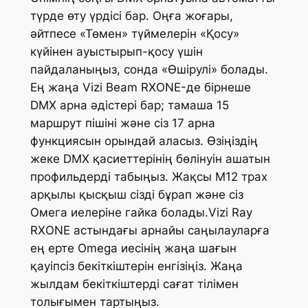
түрде өту үрдісі бар. Оңға жоғары,
әйтпесе «Төмен» түймелерін «Қосу»
күйінен ауыстырып-қосу үшін
пайдаланыңыз, сонда «Өшірулі» болады.
Ең жаңа Vizi Beam RXONE-де бірнеше
DMX арна әдістері бар; тамаша 15
маршрут пішіні және сіз 17 арна
функциясын орындай аласыз. Өзіңіздің
жеке DMX қасиеттерінің бөлінуін ашатын
профильдерді табыңыз. Жақсы M12 трах
арқылы қысқыш сізді бұрап және сіз
Омега иелеріне гайка болады.Vizi Ray
RXONE астындағы арнайы саңылауларға
ең ерте Omega иесінің жаңа шағын
қауіпсіз бекіткіштерін енгізіңіз. Жаңа
жылдам бекіткіштерді сағат тілімен
толығымен тартыңыз.