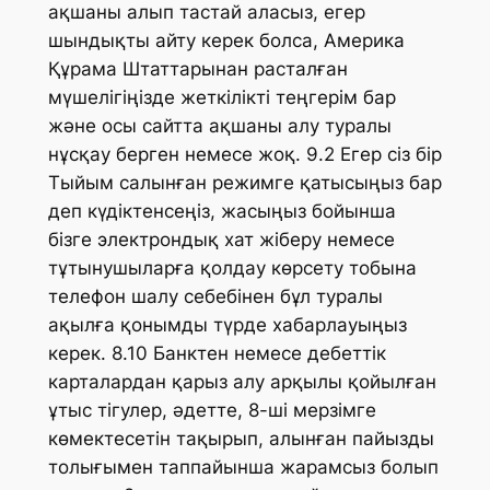
ақшаны алып тастай аласыз, егер
шындықты айту керек болса, Америка
Құрама Штаттарынан расталған
мүшелігіңізде жеткілікті теңгерім бар
және осы сайтта ақшаны алу туралы
нұсқау берген немесе жоқ. 9.2 Егер сіз бір
Тыйым салынған режимге қатысыңыз бар
деп күдіктенсеңіз, жасыңыз бойынша
бізге электрондық хат жіберу немесе
тұтынушыларға қолдау көрсету тобына
телефон шалу себебінен бұл туралы
ақылға қонымды түрде хабарлауыңыз
керек. 8.10 Банктен немесе дебеттік
карталардан қарыз алу арқылы қойылған
ұтыс тігулер, әдетте, 8-ші мерзімге
көмектесетін тақырып, алынған пайызды
толығымен таппайынша жарамсыз болып