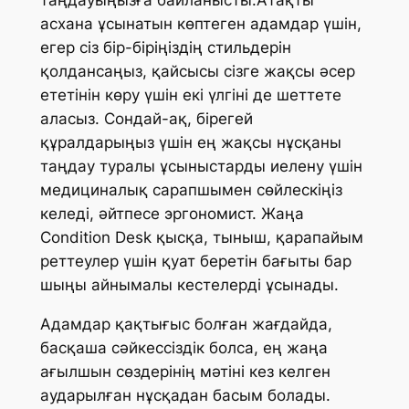
асхана ұсынатын көптеген адамдар үшін,
егер сіз бір-біріңіздің стильдерін
қолдансаңыз, қайсысы сізге жақсы әсер
ететінін көру үшін екі үлгіні де шеттете
аласыз. Сондай-ақ, бірегей
құралдарыңыз үшін ең жақсы нұсқаны
таңдау туралы ұсыныстарды иелену үшін
медициналық сарапшымен сөйлескіңіз
келеді, әйтпесе эргономист. Жаңа
Condition Desk қысқа, тыныш, қарапайым
реттеулер үшін қуат беретін бағыты бар
шыңы айнымалы кестелерді ұсынады.
Адамдар қақтығыс болған жағдайда,
басқаша сәйкессіздік болса, ең жаңа
ағылшын сөздерінің мәтіні кез келген
аударылған нұсқадан басым болады.