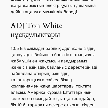
жаңа жарықтың электр қуатын / шамына
дейін таңдауға мүмкіндік береді.
ADJ Ton White
нұсқаулықтары
10.5 Біз өзіміздің барлық әділ және сіздің
қалауыңыз бойынша банктік шотыңызды
жабу үшін ең жақсысын қалдырамыз
және сіз өзіңіздің байланыс деректеріңізді
пайдалана отырып, өзіңіздің
талаптарыңызға сәйкес біздің
компаниямен жаңа шарттарды тоқтата
аласыз. Америка Құрама Штаттарының
кез келген осындай тоқтатқан жағдайда,
біз 10.6-тармақты ескере отырып, сізден