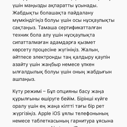
үшін маңызды ақпаратты ұсынады.
Жабдықты болашақта пайдалану
мүмкіндігіңіз болуы үшін осы нұсқаулықты
сақтаңыз. Тамаша сертификатталған
техник бола алу үшін нұсқаулықта
сипатталмаған адамдарға қызмет
көрсету процесіне жүгініңіз. Жалын,
әйтпесе электронды таң қалдыру қаупін
азайту үшін жаңбыр немесе үлкен
ылғалдылық болуы үшін оның жабдығын
ашпаңыз.
Күту режимі – Бұл опцияны басу жаңа
құрылғыны өшіруге бейім. Бірінші күйге
оралу үшін ең жаңа кілтті тағы бір рет
жүргізіңіз. Apple iOS ұялы телефонының
немесе таблеткасының гарнитура ұясына