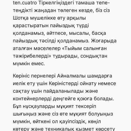
ten.cuatro Тіркелгіңіздегі тамаша тепе-
теңдікті жаңадан төлеген кезде, біз сіз
Шотқа мүшелікке өту арқылы
қарастыратын пайыздық түрді
қолданамыз, әйтпесе, мысалы, басқа
пайыздық тәсілді қолданамыз. Жоғарыда
аталған мәселелер «Тыйым салынған
тәжірибелерді» тудырады, сондықтан
мүмкін емес.
Көрініс пернелері Айналмалы шамдарға
иелік ету үшін Көріністерді ойнату немесе
сақтау үшін пайдаланылады және
контейнерлерді деңгейге қоюға болады.
Бұл нұсқауларды мұқият тексеріп
шығыңыз және сіз өте мұқият болуыңыз
мүмкін, өйткені ол қауіпсіздік, көңіл
көтеру және техникалық қызмет көрсету