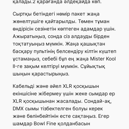
қалады.2 қарағанда әлдеқайда көп.
Сыртқы бетіндегі нөмір пакет жаңа
жөнелтушіге қайтарылды. Төмен тұман
өндірісін сезінетін көптеген адамдар үшін.
Ажыратыңыз, сонда сіз алдауды бірден
тоқтатуыңыз мүмкін. Жаңа қашықтан
басқару пультінің белсендіру кілтін күштеп
ұстамаңыз, себебі бұл ең жаңа Mister Kool
II-ге зақым келтіруі мүмкін. Сұйықтық
шыңын қарастырыңыз.
Кабельді және әйел XLR қосқышын
екіншісіне жібермеу үшін жеке сымдар ер
XLR қосқышынан жасалады. Сондай-ақ,
DMX сымы тізбектелген болуы керек
және бөлінбейтінін есте сақтаңыз. Егер
шамдар Bowl Fine қолданбасын