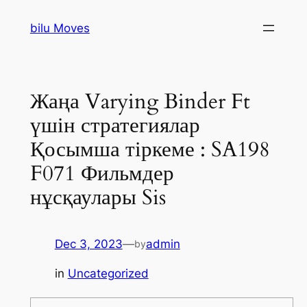
Skip
bilu Moves
to
content
Жаңа Varying Binder Ft
үшін стратегиялар
Қосымша тіркеме : SA198
F071 Фильмдер
нұсқаулары Sis
Dec 3, 2023
—
admin
by
in
Uncategorized