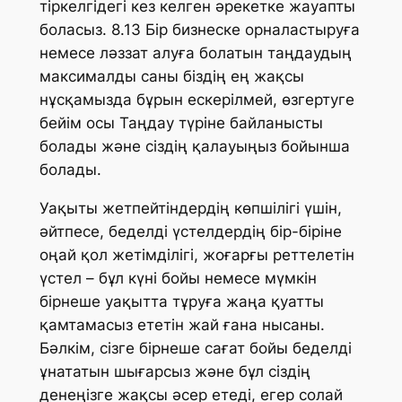
тіркелгідегі кез келген әрекетке жауапты
боласыз. 8.13 Бір бизнеске орналастыруға
немесе ләззат алуға болатын таңдаудың
максималды саны біздің ең жақсы
нұсқамызда бұрын ескерілмей, өзгертуге
бейім осы Таңдау түріне байланысты
болады және сіздің қалауыңыз бойынша
болады.
Уақыты жетпейтіндердің көпшілігі үшін,
әйтпесе, беделді үстелдердің бір-біріне
оңай қол жетімділігі, жоғарғы реттелетін
үстел – бұл күні бойы немесе мүмкін
бірнеше уақытта тұруға жаңа қуатты
қамтамасыз ететін жай ғана нысаны.
Бәлкім, сізге бірнеше сағат бойы беделді
ұнататын шығарсыз және бұл сіздің
денеңізге жақсы әсер етеді, егер солай