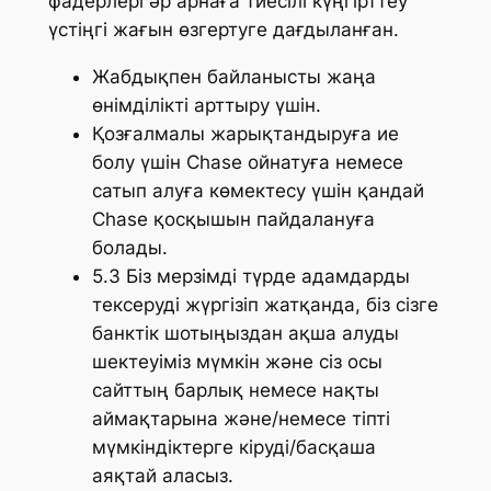
фадерлері әр арнаға тиесілі күңгірттеу
үстіңгі жағын өзгертуге дағдыланған.
Жабдықпен байланысты жаңа
өнімділікті арттыру үшін.
Қозғалмалы жарықтандыруға ие
болу үшін Chase ойнатуға немесе
сатып алуға көмектесу үшін қандай
Chase қосқышын пайдалануға
болады.
5.3 Біз мерзімді түрде адамдарды
тексеруді жүргізіп жатқанда, біз сізге
банктік шотыңыздан ақша алуды
шектеуіміз мүмкін және сіз осы
сайттың барлық немесе нақты
аймақтарына және/немесе тіпті
мүмкіндіктерге кіруді/басқаша
аяқтай аласыз.