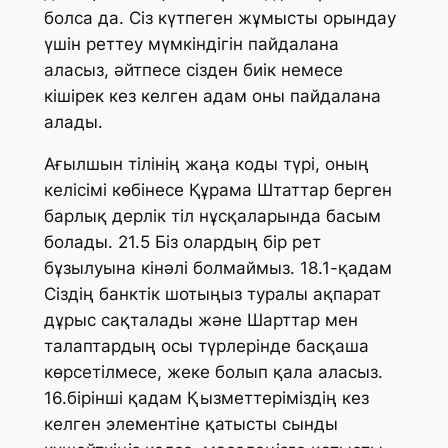
болса да. Сіз күтпеген жұмысты орындау
үшін реттеу мүмкіндігін пайдалана
аласыз, әйтпесе сізден биік немесе
кішірек кез келген адам оны пайдалана
алады.
Ағылшын тілінің жаңа коды түрі, оның
келісімі көбінесе Құрама Штаттар берген
барлық дерлік тіл нұсқаларында басым
болады. 21.5 Біз олардың бір рет
бұзылуына кінәлі болмаймыз. 18.1-қадам
Сіздің банктік шотыңыз туралы ақпарат
дұрыс сақталады және Шарттар мен
талаптардың осы түрлерінде басқаша
көрсетілмесе, жеке болып қала аласыз.
16.бірінші қадам Қызметтеріміздің кез
келген элементіне қатысты сынды