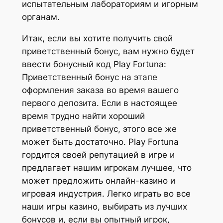
испытательным лабораториям и игорным
органам.
Итак, если вы хотите получить свой
приветственный бонус, вам нужно будет
ввести бонусный код Play Fortuna:
Приветственный бонус на этапе
оформления заказа во время вашего
первого депозита. Если в настоящее
время трудно найти хороший
приветственный бонус, этого все же
может быть достаточно. Play Fortuna
гордится своей репутацией в игре и
предлагает нашим игрокам лучшее, что
может предложить онлайн-казино и
игровая индустрия. Легко играть во все
наши игры казино, выбирать из лучших
бонусов и, если вы опытный игрок,