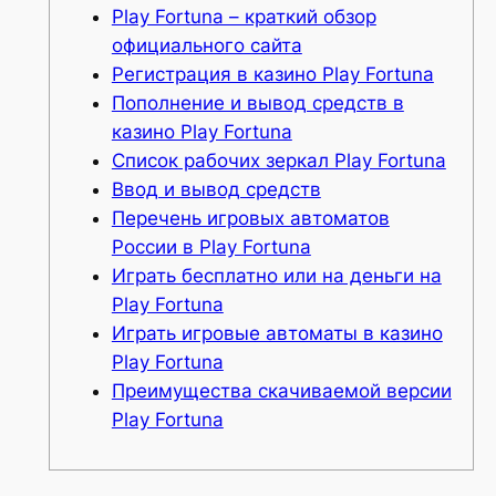
Play Fortuna – краткий обзор
официального сайта
Регистpация в казино Play Fortuna
Пополнение и вывод средств в
казино Play Fortuna
Список рабочих зеркал Play Fortuna
Ввод и вывод средств
Перечень игровых автоматов
России в Play Fortuna
Играть бесплатно или на деньги на
Play Fortuna
Играть игровые автоматы в казино
Play Fortuna
Преимущества скачиваемой версии
Play Fortuna