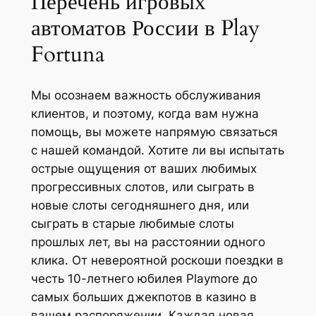
Перечень игровых
автоматов России в Play
Fortuna
Мы осознаем важность обслуживания
клиентов, и поэтому, когда вам нужна
помощь, вы можете напрямую связаться
с нашей командой. Хотите ли вы испытать
острые ощущения от ваших любимых
прогрессивных слотов, или сыграть в
новые слоты сегодняшнего дня, или
сыграть в старые любимые слоты
прошлых лет, вы на расстоянии одного
клика. От невероятной роскоши поездки в
честь 10-летнего юбилея Playmore до
самых больших джекпотов в казино в
вашем распоряжении. Каждая новая