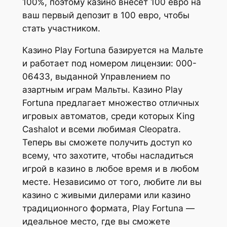
100%, поэтому казино внесет 100 евро на
ваш первый депозит в 100 евро, чтобы
стать участником.
Казино Play Fortuna базируется на Мальте
и работает под номером лицензии: 000-
06433, выданной Управлением по
азартным играм Мальты. Казино Play
Fortuna предлагает множество отличных
игровых автоматов, среди которых King
Cashalot и всеми любимая Cleopatra.
Теперь вы сможете получить доступ ко
всему, что захотите, чтобы насладиться
игрой в казино в любое время и в любом
месте. Независимо от того, любите ли вы
казино с живыми дилерами или казино
традиционного формата, Play Fortuna —
идеальное место, где вы сможете