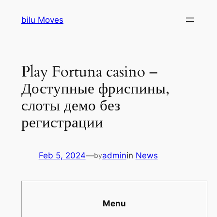
Skip
bilu Moves
to
content
Play Fortuna casino –
Доступные фриспины,
слоты демо без
регистрации
Feb 5, 2024
—
admin
in
News
by
Menu