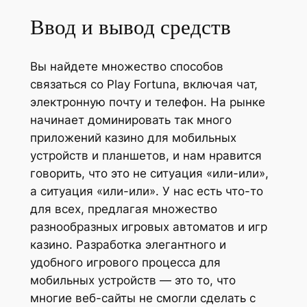
Ввод и вывод средств
Вы найдете множество способов
связаться со Play Fortuna, включая чат,
электронную почту и телефон. На рынке
начинает доминировать так много
приложений казино для мобильных
устройств и планшетов, и нам нравится
говорить, что это не ситуация «или-или»,
а ситуация «или-или». У нас есть что-то
для всех, предлагая множество
разнообразных игровых автоматов и игр
казино. Разработка элегантного и
удобного игрового процесса для
мобильных устройств — это то, что
многие веб-сайты не смогли сделать с