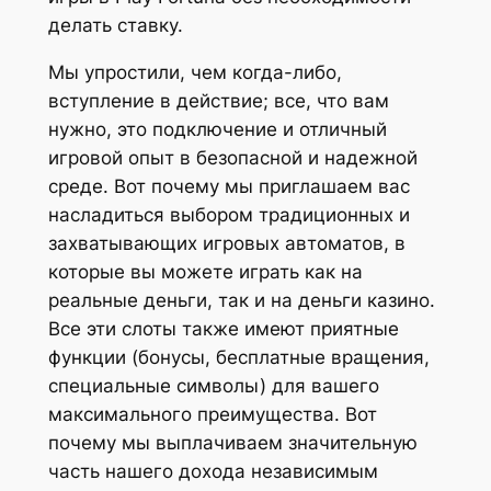
делать ставку.
Мы упростили, чем когда-либо,
вступление в действие; все, что вам
нужно, это подключение и отличный
игровой опыт в безопасной и надежной
среде. Вот почему мы приглашаем вас
насладиться выбором традиционных и
захватывающих игровых автоматов, в
которые вы можете играть как на
реальные деньги, так и на деньги казино.
Все эти слоты также имеют приятные
функции (бонусы, бесплатные вращения,
специальные символы) для вашего
максимального преимущества. Вот
почему мы выплачиваем значительную
часть нашего дохода независимым