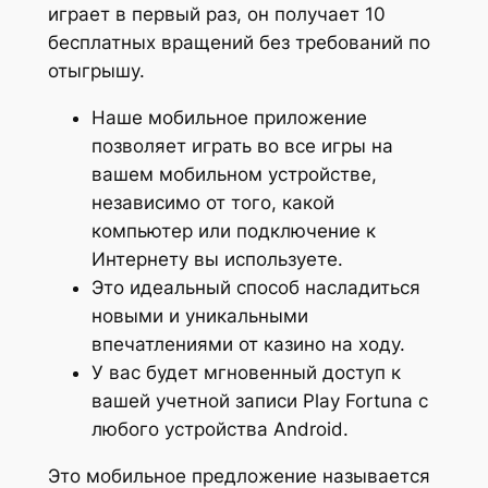
играет в первый раз, он получает 10
бесплатных вращений без требований по
отыгрышу.
Наше мобильное приложение
позволяет играть во все игры на
вашем мобильном устройстве,
независимо от того, какой
компьютер или подключение к
Интернету вы используете.
Это идеальный способ насладиться
новыми и уникальными
впечатлениями от казино на ходу.
У вас будет мгновенный доступ к
вашей учетной записи Play Fortuna с
любого устройства Android.
Это мобильное предложение называется