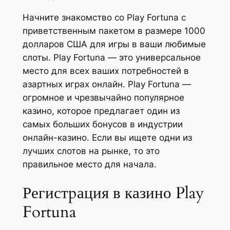
Начните знакомство со Play Fortuna с
приветственным пакетом в размере 1000
долларов США для игры в ваши любимые
слоты. Play Fortuna — это универсальное
место для всех ваших потребностей в
азартных играх онлайн. Play Fortuna —
огромное и чрезвычайно популярное
казино, которое предлагает один из
самых больших бонусов в индустрии
онлайн-казино. Если вы ищете одни из
лучших слотов на рынке, то это
правильное место для начала.
Регистpация в казино Play
Fortuna