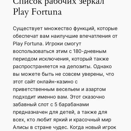
Список рабочих зеркал
Play Fortuna
Существует множество функций, которые
обеспечат вам наилучшие впечатления от
Play Fortuna. Игроки смогут
воспользоваться этим с 180-дневным
периодом исключения, который также
распространяется на депозиты. Однако
вы можете быть не совсем уверены, что
этот сайт онлайн-казино с
приветственным весельем и азартом
подходит именно вам. Этот сказочно
забавный слот с 5 барабанами
предназначен для детей, а также для
всех, кто любит яркий и красочный мир
Алисы в стране чудес. Когда новый игрок