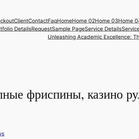
ckout
Client
Contact
Faq
Home
Home 02
Home 03
Home 0
tfolio Details
Request
Sample Page
Service Details
Servic
Unleashing Academic Excellence: Th
пные фриспины, казино ру
ws