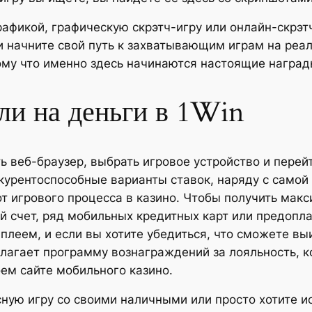
графикой, графическую скрэтч-игру или онлайн-скрэ
 и начните свой путь к захватывающим играм на ре
тому что именно здесь начинаются настоящие наград
ли на деньги в 1Win
ть веб-браузер, выбрать игровое устройство и перей
урентоспособные варианты ставок, наряду с самой 
т игрового процесса в казино. Чтобы получить макс
 счет, ряд мобильных кредитных карт или предоплач
плеем, и если вы хотите убедиться, что сможете вы
едлагает программу вознаграждений за лояльность, к
оем сайте мобильного казино.
сную игру со своими наличными или просто хотите и