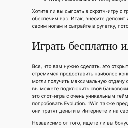
Хотите ли вы сыграть в скрэтч-игру с 
обеспечим вас. Итак, внесите депозит
своим ногам и сыграйте в рулетку, по
Играть бесплатно и
Все, что вам нужно сделать, это откры
стремимся предоставить наиболее конк
могли получить максимальную отдачу о
вы можете подключить свой банковский
это слот-игра с очень уникальным гейм
попробовать Evolution. 1Win также пр
они тратят деньги в Интернете и на св
Независимо от того, ищете ли вы бону