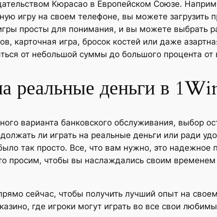
дательством Кюрасао в Европейском Союзе. Например
ную игру на своем телефоне, вы можете загрузить 
 игры просты для понимания, и вы можете выбрать 
, карточная игра, бросок костей или даже азартная 
ться от небольшой суммы до большого процента от 
на реальные деньги в 1Wi
ного варианта банковского обслуживания, выбор ос
должать ли играть на реальные деньги или ради удо
было так просто. Все, что вам нужно, это надежное 
о просим, чтобы вы наслаждались своим временем в
 прямо сейчас, чтобы получить лучший опыт на свое
казино, где игроки могут играть во все свои любимы