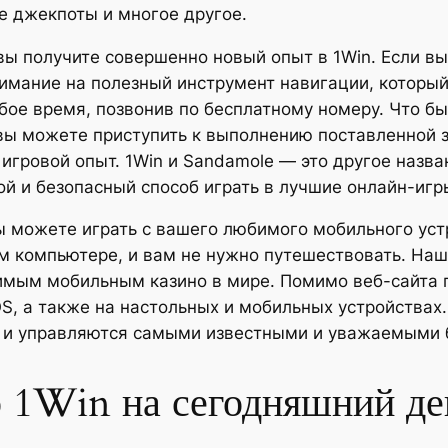
е джекпоты и многое другое.
 вы получите совершенно новый опыт в 1Win. Если в
нимание на полезный инструмент навигации, который
бое время, позвонив по бесплатному номеру. Что б
 вы можете приступить к выполнению поставленной 
 игровой опыт. 1Win и Sandamole — это другое назв
ой и безопасный способ играть в лучшие онлайн-игр
вы можете играть с вашего любимого мобильного уст
ом компьютере, и вам не нужно путешествовать. На
имым мобильным казино в мире. Помимо веб-сайта п
iOS, а также на настольных и мобильных устройства
т и управляются самыми известными и уважаемыми 
о 1Win на сегодняшний де