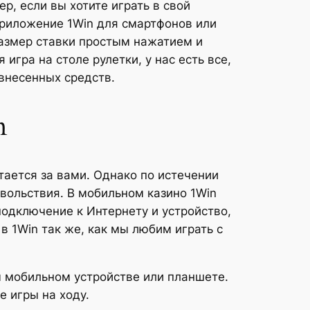
, если вы хотите играть в свой
приложение 1Win для смартфонов или
размер ставки простым нажатием и
игра на столе рулетки, у нас есть все,
внесенных средств.
n
тается за вами. Однако по истечении
вольствия. В мобильном казино 1Win
подключение к Интернету и устройство,
 1Win так же, как мы любим играть с
м мобильном устройстве или планшете.
е игры на ходу.