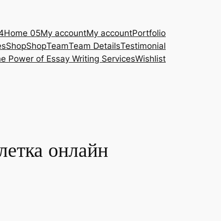
4
Home 05
My account
My account
Portfolio
es
Shop
Shop
Team
Team Details
Testimonial
e Power of Essay Writing Services
Wishlist
летка онлайн