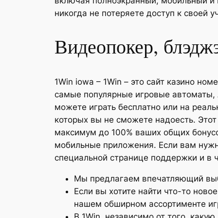
включая полноэкранный, мобильный и 
никогда не потеряете доступ к своей у
Видеопокер, блэджэ
1Win iowa – 1Win – это сайт казино н
самые популярные игровые автоматы, 
можете играть бесплатно или на реаль
которых вы не сможете надоесть. Этот
максимум до 100% ваших общих бонусов
мобильные приложения. Если вам нужн
специальной странице поддержки и в ч
Мы предлагаем впечатляющий выб
Если вы хотите найти что-то ново
нашем обширном ассортименте иг
В 1Win, независимо от того, какую