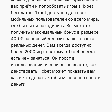
вас прийти и попробовать игры в 1xbet
бесплатно. 1xbet доступно для всех
мобильных пользователей со всего мира,
где бы вы ни находились. Вы можете
получить максимальный бонус в размере
400 € на первый депозит вашего счета
реальных денег. Вам всегда доступно
более 2000 игр, поэтому в 1xbet всегда
есть чем заняться. Он прост в
использовании, и если вы не знаете, как
действовать, 1xbet может показать вам,
как и что делать, чтобы мгновенно внести
деньги.