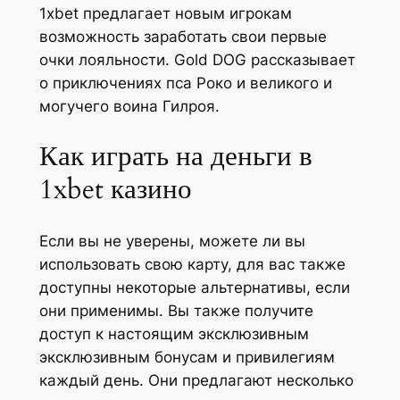
1xbet предлагает новым игрокам
возможность заработать свои первые
очки лояльности. Gold DOG рассказывает
о приключениях пса Роко и великого и
могучего воина Гилроя.
Как играть на деньги в
1xbet казино
Если вы не уверены, можете ли вы
использовать свою карту, для вас также
доступны некоторые альтернативы, если
они применимы. Вы также получите
доступ к настоящим эксклюзивным
эксклюзивным бонусам и привилегиям
каждый день. Они предлагают несколько