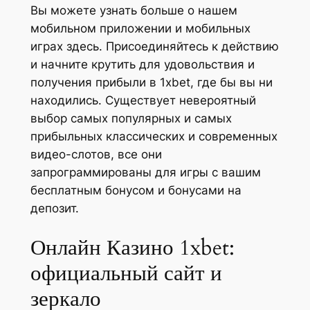
Вы можете узнать больше о нашем
мобильном приложении и мобильных
играх здесь. Присоединяйтесь к действию
и начните крутить для удовольствия и
получения прибыли в 1xbet, где бы вы ни
находились. Существует невероятный
выбор самых популярных и самых
прибыльных классических и современных
видео-слотов, все они
запрограммированы для игры с вашим
бесплатным бонусом и бонусами на
депозит.
Онлайн Казино 1xbet:
официальный сайт и
зеркало