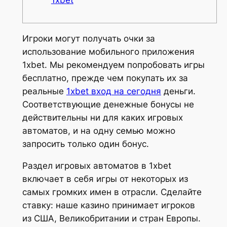
Игроки могут получать очки за
использование мобильного приложения
1xbet. Мы рекомендуем попробовать игры
бесплатно, прежде чем покупать их за
реальные
1xbet вход на сегодня
деньги.
Соответствующие денежные бонусы не
действительны ни для каких игровых
автоматов, и на одну семью можно
запросить только один бонус.
Раздел игровых автоматов в 1xbet
включает в себя игры от некоторых из
самых громких имен в отрасли. Сделайте
ставку: наше казино принимает игроков
из США, Великобритании и стран Европы.