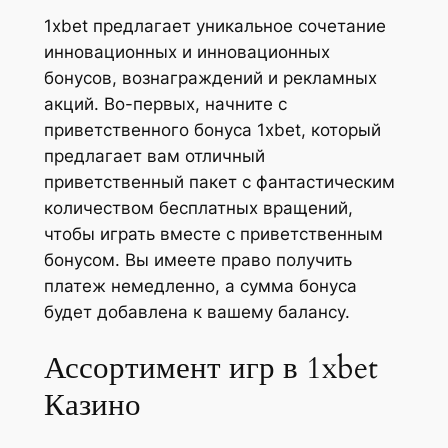
1xbet предлагает уникальное сочетание
инновационных и инновационных
бонусов, вознаграждений и рекламных
акций. Во-первых, начните с
приветственного бонуса 1xbet, который
предлагает вам отличный
приветственный пакет с фантастическим
количеством бесплатных вращений,
чтобы играть вместе с приветственным
бонусом. Вы имеете право получить
платеж немедленно, а сумма бонуса
будет добавлена к вашему балансу.
Ассортимент игр в 1xbet
Казино