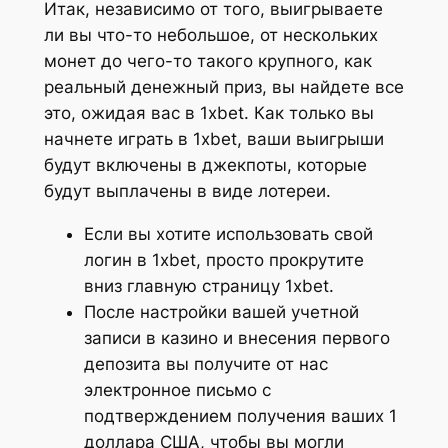
Итак, независимо от того, выигрываете
ли вы что-то небольшое, от нескольких
монет до чего-то такого крупного, как
реальный денежный приз, вы найдете все
это, ожидая вас в 1xbet. Как только вы
начнете играть в 1xbet, ваши выигрыши
будут включены в джекпоты, которые
будут выплачены в виде лотереи.
Если вы хотите использовать свой
логин в 1xbet, просто прокрутите
вниз главную страницу 1xbet.
После настройки вашей учетной
записи в казино и внесения первого
депозита вы получите от нас
электронное письмо с
подтверждением получения ваших 1
доллара США, чтобы вы могли