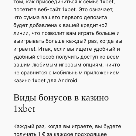
том, как присоединиться к семье 1xbet,
посетите веб-сайт 1xbet. Это означает,
что сумма вашего первого депозита
будет добавлена к вашей кредитной
линии, что позволит вам играть больше и
выигрывать больше каждый раз, когда вы
играете!. Итак, если вы ищете удобный и
удобный способ получить доступ ко всем
вашим любимым игровым опциям, ничто
не сравнится с мобильным приложением
казино 1xbet для Android.
Виды бонусов в казино
1xbet
Каждый раз, когда вы играете, вы будете
получать 1 € за каждое подходящее