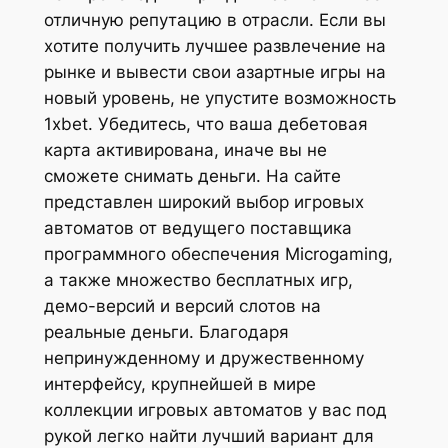
отличную репутацию в отрасли. Если вы
хотите получить лучшее развлечение на
рынке и вывести свои азартные игры на
новый уровень, не упустите возможность
1xbet. Убедитесь, что ваша дебетовая
карта активирована, иначе вы не
сможете снимать деньги. На сайте
представлен широкий выбор игровых
автоматов от ведущего поставщика
программного обеспечения Microgaming,
а также множество бесплатных игр,
демо-версий и версий слотов на
реальные деньги. Благодаря
непринужденному и дружественному
интерфейсу, крупнейшей в мире
коллекции игровых автоматов у вас под
рукой легко найти лучший вариант для