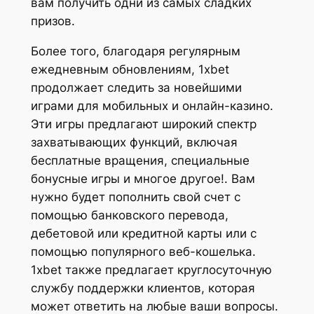
вам получить одни из самых сладких
призов.
Более того, благодаря регулярным
ежедневным обновлениям, 1xbet
продолжает следить за новейшими
играми для мобильных и онлайн-казино.
Эти игры предлагают широкий спектр
захватывающих функций, включая
бесплатные вращения, специальные
бонусные игры и многое другое!. Вам
нужно будет пополнить свой счет с
помощью банковского перевода,
дебетовой или кредитной карты или с
помощью популярного веб-кошелька.
1xbet также предлагает круглосуточную
службу поддержки клиентов, которая
может ответить на любые ваши вопросы.