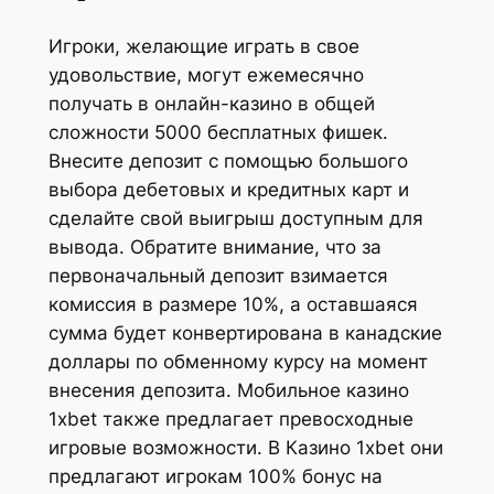
Игроки, желающие играть в свое
удовольствие, могут ежемесячно
получать в онлайн-казино в общей
сложности 5000 бесплатных фишек.
Внесите депозит с помощью большого
выбора дебетовых и кредитных карт и
сделайте свой выигрыш доступным для
вывода. Обратите внимание, что за
первоначальный депозит взимается
комиссия в размере 10%, а оставшаяся
сумма будет конвертирована в канадские
доллары по обменному курсу на момент
внесения депозита. Мобильное казино
1xbet также предлагает превосходные
игровые возможности. В Казино 1xbet они
предлагают игрокам 100% бонус на