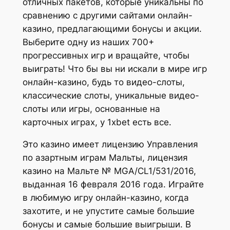
отличных пакетов, которые уникальны по
сравнению с другими сайтами онлайн-
казино, предлагающими бонусы и акции.
Выберите одну из наших 700+
прогрессивных игр и вращайте, чтобы
выиграть! Что бы вы ни искали в мире игр
онлайн-казино, будь то видео-слоты,
классические слоты, уникальные видео-
слоты или игры, основанные на
карточных играх, у 1xbet есть все.
Это казино имеет лицензию Управления
по азартным играм Мальты, лицензия
казино на Мальте № MGA/CL1/531/2016,
выданная 16 февраля 2016 года. Играйте
в любимую игру онлайн-казино, когда
захотите, и не упустите самые большие
бонусы и самые большие выигрыши. В