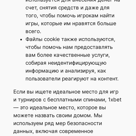
счет, снятия средств и даже для
того, чтобы помочь игрокам найти
игры, которые им нравятся больше
всего.
Файлы cookie также используются,
чтобы помочь нам предоставлять
вам более качественные услуги,
собирая неидентифицирующую
информацию и анализируя, как
пользователи реагируют на контент.
Если вы ищете идеальное место для игр
и турниров с бесплатными спинами, 1xbet
— это идеальное место, которое вы
можете назвать своим домом. Мы
используем ряд мер безопасности
данных, включая современное